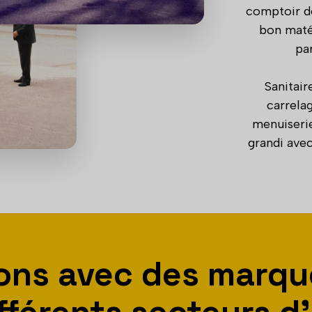
comptoir de
bon matér
pa
Sanitair
carrela
menuiseri
grandi ave
rons avec des marq