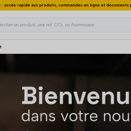
 : accès rapide aux produits, commandes en ligne et documents 
che
e