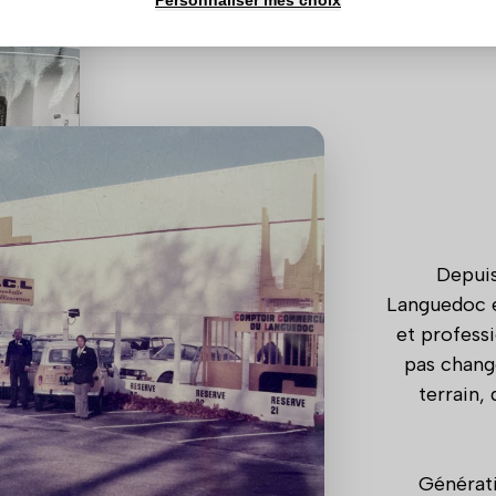
À 
Personnaliser mes choix
Depuis
Languedoc es
et profess
pas changé
terrain,
Générati