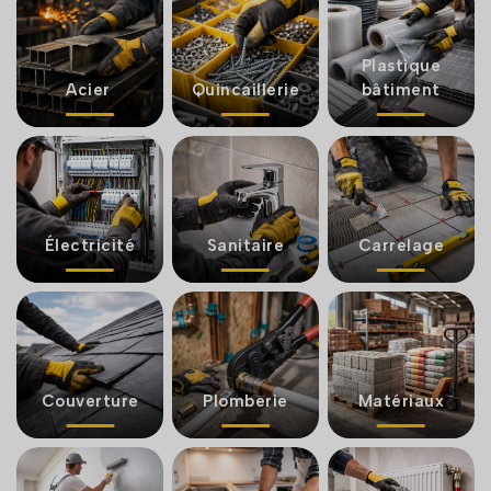
Plastique
Acier
Quincaillerie
bâtiment
Électricité
Sanitaire
Carrelage
Couverture
Plomberie
Matériaux