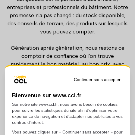
entreprises et professionnels du bâtiment. Notre
promesse n'a pas changé : du stock disponible,
des conseils de terrain, des produits sur lesquels
vous pouvez compter.
Génération après génération, nous restons ce
comptoir de confiance où l'on trouve
rapidement le bon matériel, au bon prix, avec
des équipes qui parlent le même langage que
vous.
Continuer sans accepter
Bienvenue sur www.ccl.fr
Sanitaire, électricité, matériaux, quincaillerie,
carrelage, couverture, plomberie, chauffage,
Sur notre site www.ccl.fr, nous avons besoin de cookies
pour suivre les statistiques du site afin d'optimiser votre
menuiserie, peinture, consommables… nous
experience de navigation et d'adapter nos publicites a vos
avons grandi avec vos chantiers pour répondre à
centres d'interet.
tous vos besoins du quotidien.
Vous pouvez cliquer sur « Continuer sans accepter » pour